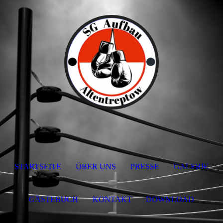
STARTSEITE
ÜBER UNS
PRESSE
GALERIE
GÄSTEBUCH
KONTAKT
DOWNLOAD