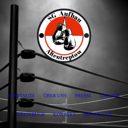
STARTSEITE
ÜBER UNS
PRESSE
GALERIE
GÄSTEBUCH
KONTAKT
DOWNLOAD