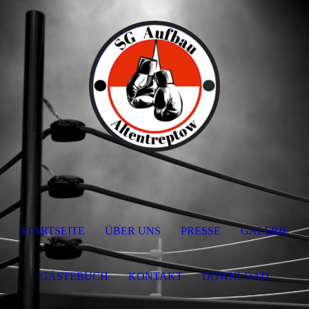
STARTSEITE
ÜBER UNS
PRESSE
GALERIE
GÄSTEBUCH
KONTAKT
DOWNLOAD