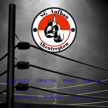
STARTSEITE
ÜBER UNS
PRESSE
GALERIE
GÄSTEBUCH
KONTAKT
DOWNLOAD